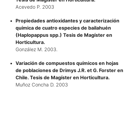
Acevedo P. 2003
Propiedades antioxidantes y caracterización
química de cuatro especies de bailahuén
(Haplopappus spp.) Tesis de Magíster en
Horticultura.
González M. 2003.
Variación de compuestos químicos en hojas
de poblaciones de Drimys J.R. et G. Forster en
Chile. Tesis de Magíster en Horticultura.
Muñoz Concha D. 2003
Estudios biológicos para el uso ornamental de
la geófita chilena Conanthera bifolia Ruiz et
Pavon (Tecophilaceae). Tesis de Magíster en
Horticultura.
Yáñez Corvalán P. 2001.