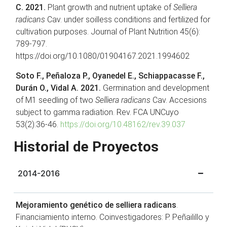
C. 2021.
Plant growth and nutrient uptake of
Selliera
radicans
Cav. under soilless conditions and fertilized for
cultivation purposes. Journal of Plant Nutrition 45(6):
789-797.
https://doi.org/10.1080/01904167.2021.1994602
Soto F., Peñaloza P., Oyanedel E., Schiappacasse F.,
Durán O., Vidal A. 2021.
Germination and development
of M1 seedling of two
Selliera radicans
Cav. Accesions
subject to gamma radiation. Rev. FCA UNCuyo
53(2):36-46.
https://doi.org/10.48162/rev.39.037
Historial de Proyectos
2014-2016
Mejoramiento genético de selliera radicans
.
Financiamiento interno. Coinvestigadores: P. Peñailillo y