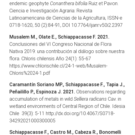
endemic geophyte
Conanthera bifolia
Ruiz et Pavon.
Ciencia e Investigación Agraria: Revista
Latinoamericana de Ciencias de la Agricultura, ISSN-e
0718-1620, 50 (2):84-91, DOI 10.7764/ijanr.v50i2.2397
Musalem M., Olate E., Schiappacasse F. 2021.
Conclusiones del VI Congreso Nacional de Flora
Nativa 2019: una contribución al diálogo sobre nuestra
flora. Chloris chilensis Año 24(1): 55-67
https://www.chlorischile.cl/24-1-web/Musalem-
Chloris%2024-1.pdf
Caramantín Soriano MP., Schiappacasse F., Tapia J.,
Peñailillo P., Espinoza J. 2021.
Observations regarding
accumulation of metals in wild
Selliera radicans
Cav. in
wetland environments of Central Region of Chile. Idesia
Chile 39(3): 5-11 http://dx.doi.org/10.4067/S0718-
34292021000300005
Schiappacasse F., Castro M., Cabeza R., Bonomelli